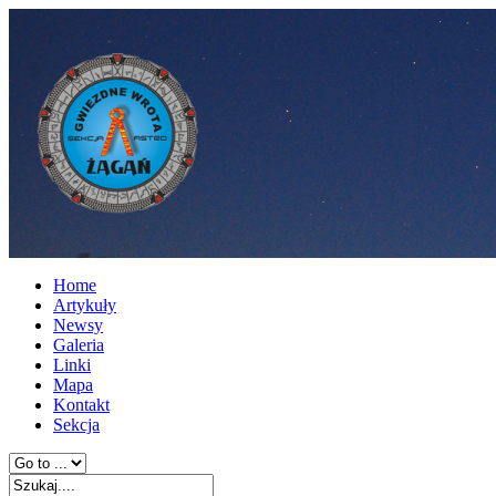
Home
Artykuły
Newsy
Galeria
Linki
Mapa
Kontakt
Sekcja