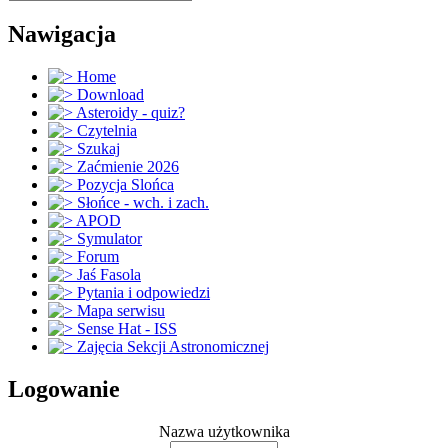
Nawigacja
Home
Download
Asteroidy - quiz?
Czytelnia
Szukaj
Zaćmienie 2026
Pozycja Slońca
Słońce - wch. i zach.
APOD
Symulator
Forum
Jaś Fasola
Pytania i odpowiedzi
Mapa serwisu
Sense Hat - ISS
Zajęcia Sekcji Astronomicznej
Logowanie
Nazwa użytkownika