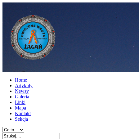
Home
Artykuły
Newsy
Galeria
Linki
Mapa
Kontakt
Sekcja