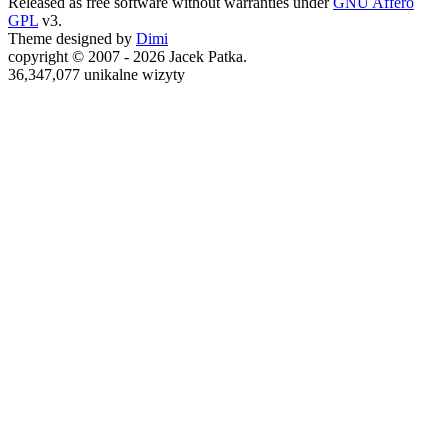
Released as free software without warranties under
GNU Affero
GPL
v3.
Theme designed by
Dimi
copyright © 2007 - 2026 Jacek Patka.
36,347,077 unikalne wizyty