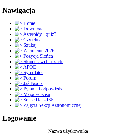
Nawigacja
Home
Download
Asteroidy - quiz?
Czytelnia
Szukaj
Zaćmienie 2026
Pozycja Slońca
Słońce - wch. i zach.
APOD
Symulator
Forum
Jaś Fasola
Pytania i odpowiedzi
Mapa serwisu
Sense Hat - ISS
Zajęcia Sekcji Astronomicznej
Logowanie
Nazwa użytkownika