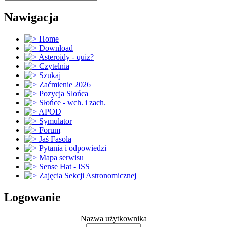
Nawigacja
Home
Download
Asteroidy - quiz?
Czytelnia
Szukaj
Zaćmienie 2026
Pozycja Slońca
Słońce - wch. i zach.
APOD
Symulator
Forum
Jaś Fasola
Pytania i odpowiedzi
Mapa serwisu
Sense Hat - ISS
Zajęcia Sekcji Astronomicznej
Logowanie
Nazwa użytkownika