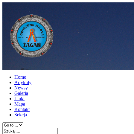
Home
Artykuły
Newsy
Galeria
Linki
Mapa
Kontakt
Sekcja