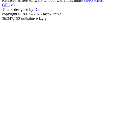
Released as free software without warranties under
GNU Affero
GPL
v3.
Theme designed by
Dimi
copyright © 2007 - 2026 Jacek Patka.
36,347,152 unikalne wizyty