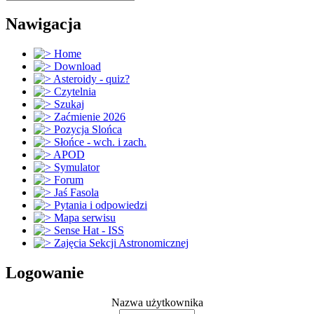
Nawigacja
Home
Download
Asteroidy - quiz?
Czytelnia
Szukaj
Zaćmienie 2026
Pozycja Slońca
Słońce - wch. i zach.
APOD
Symulator
Forum
Jaś Fasola
Pytania i odpowiedzi
Mapa serwisu
Sense Hat - ISS
Zajęcia Sekcji Astronomicznej
Logowanie
Nazwa użytkownika