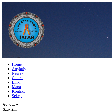
Home
Artykuły
Newsy
Galeria
Linki
Mapa
Kontakt
Sekcja