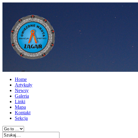
Home
Artykuły
Newsy
Galeria
Linki
Mapa
Kontakt
Sekcja