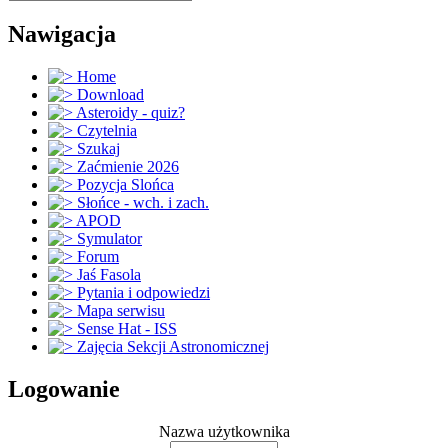
Nawigacja
Home
Download
Asteroidy - quiz?
Czytelnia
Szukaj
Zaćmienie 2026
Pozycja Slońca
Słońce - wch. i zach.
APOD
Symulator
Forum
Jaś Fasola
Pytania i odpowiedzi
Mapa serwisu
Sense Hat - ISS
Zajęcia Sekcji Astronomicznej
Logowanie
Nazwa użytkownika