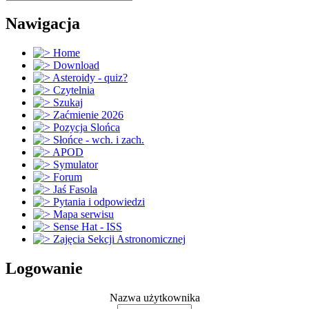
Nawigacja
Home
Download
Asteroidy - quiz?
Czytelnia
Szukaj
Zaćmienie 2026
Pozycja Slońca
Słońce - wch. i zach.
APOD
Symulator
Forum
Jaś Fasola
Pytania i odpowiedzi
Mapa serwisu
Sense Hat - ISS
Zajęcia Sekcji Astronomicznej
Logowanie
Nazwa użytkownika