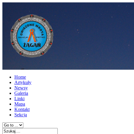
Home
Artykuły
Newsy
Galeria
Linki
Mapa
Kontakt
Sekcja